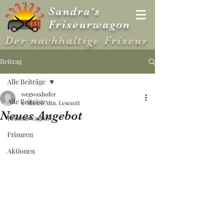
Sandra's
Friseurwagon
Der nachhaltige Friseur
Beitrag
Alle Beiträge
wegwaxhofer
Alle Beiträge
1. März
0 Min. Lesezeit
Neues Angebot
Friseurwagon
Frisuren
Aktionen