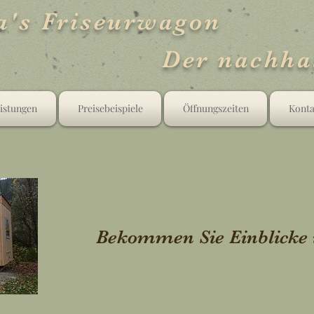
a's Friseurwagon
Der nachhal
eistungen
Preisebeispiele
Öffnungszeiten
Konta
Bekommen Sie Einblicke 